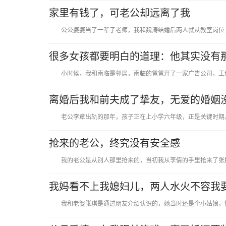
家里有钱了，可老公却远离了我
公公婆婆当了一辈子老师，我和魏涛结婚后两人就从教室岗位上
很多女孩都要明白的道理：他其实没有
小时候，我和南临是邻居，南临的爸爸开了一家广告公司，工作
离婚后我和前夫成了挚友，无爱的婚姻
老公李章出轨的那年，孩子正在上小学六年级，正是关键时期。
抢来的老公，终究没有安全感
我的老公是从别人那里抢来的，当初我从李倩的手里抢来了张鹏
我妈看不上我媳妇儿，两人水火不容我
我和老婆张琪是通过朋友介绍认识的，她当时还是个小姑娘，性