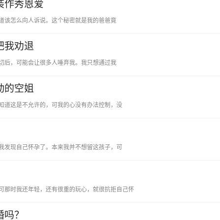
装作秀恩爱
该怎么向人诉说。这个秘密就是我的爸爸竟
把我劝退
后，可能会让很多人唾弃我。我只想通过我
动的空姐
道这是不允许的，可我的心没有办法控制，没
发现自己怀孕了。本来我并不想留这孩子，可
那时我还年轻，还有很重的玩心，就很抗拒自己怀
婚吗？