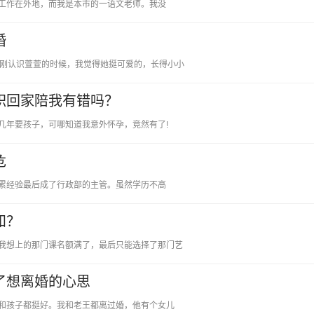
作在外地，而我是本市的一语文老师。我没
婚
刚认识萱萱的时候，我觉得她挺可爱的，长得小小
职回家陪我有错吗？
年要孩子，可哪知道我意外怀孕，竟然有了!
危
经验最后成了行政部的主管。虽然学历不高
知？
想上的那门课名额满了，最后只能选择了那门艺
了想离婚的心思
孩子都挺好。我和老王都离过婚，他有个女儿