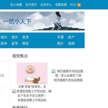
加入收藏
设为首页
会员中心
我要投稿
RSS
境内
境外
美食
军事
房产
高考
留学
移民
图片
视频
视觉焦点
与其
网恋婚姻为何如此脆弱
夫妻“恩爱”结束后，女
老婆趁我晚上代驾出轨
热度排行