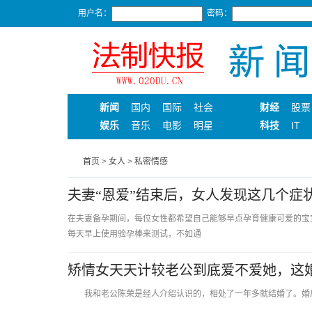
用户名：
密码：
新闻
国内
国际
社会
财经
股票
娱乐
音乐
电影
明星
科技
IT
首页
>
女人
>
私密情感
夫妻“恩爱”结束后，女人发现这几个症
在夫妻备孕期间，每位女性都希望自己能够早点孕育健康可爱的宝
每天早上使用验孕棒来测试，不如通
矫情女天天计较老公到底爱不爱她，这
我和老公陈荣是经人介绍认识的，相处了一年多就结婚了。婚后