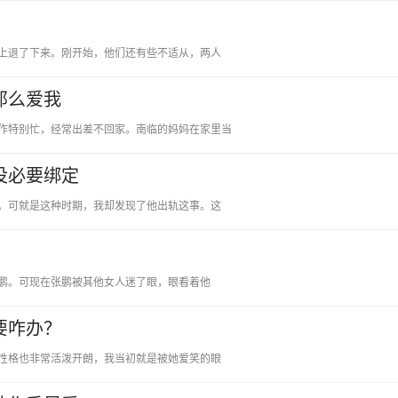
退了下来。刚开始，他们还有些不适从，两人
那么爱我
特别忙，经常出差不回家。南临的妈妈在家里当
没必要绑定
可就是这种时期，我却发现了他出轨这事。这
。可现在张鹏被其他女人迷了眼，眼看着他
要咋办？
格也非常活泼开朗，我当初就是被她爱笑的眼