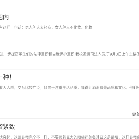
胞内
有这样一句话：男人胆大去经商，女人胆大不化妆。化妆
进一步提高学生们的法律意识和自我保护意识,我校邀请司法人员,于9月3日上午主讲
一种！
收入人群，交际比较广泛，倾向于注重生活品质，懂得红酒消费是品质和文化。他们
更多
袋紧致
状突起，这跟卧蚕完全不一样，不要顶着巨大的眼袋还美名其曰这是卧蚕，这样卧蚕