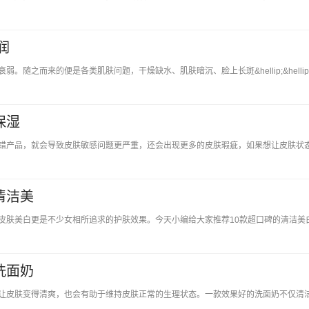
润
之而来的便是各类肌肤问题，干燥缺水、肌肤暗沉、脸上长斑&hellip;&hellip
保湿
错产品，就会导致皮肤敏感问题更严重，还会出现更多的皮肤瑕疵，如果想让皮肤状
清洁美
皮肤美白更是不少女相所追求的护肤效果。今天小编给大家推荐10款超口碑的清洁美
洗面奶
让皮肤变得清爽，也会有助于维持皮肤正常的生理状态。一款效果好的洗面奶不仅清