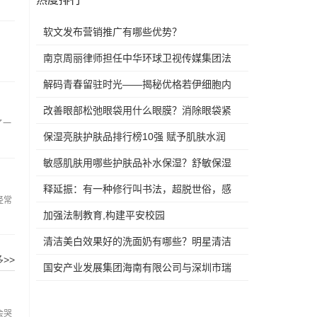
软文发布营销推广有哪些优势？
南京周丽律师担任中华环球卫视传媒集团法
律顾问
解码青春留驻时光——揭秘优格若伊细胞内
补水黑
改善眼部松弛眼袋用什么眼膜？消除眼袋紧
了一
致眼膜眼
保湿亮肤护肤品排行榜10强 赋予肌肤水润
透护肤
敏感肌肤用哪些护肤品补水保湿？舒敏保湿
护肤品
释延振：有一种修行叫书法，超脱世俗，感
经常
悟人生
加强法制教育,构建平安校园
清洁美白效果好的洗面奶有哪些？明星清洁
>>
美白御用
国安产业发展集团海南有限公司与深圳市瑞
世盈科
会哭