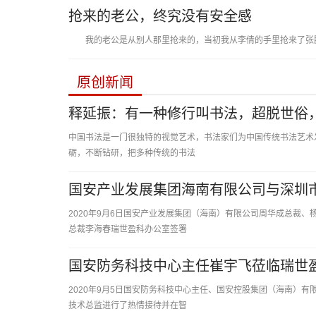
抢来的老公，终究没有安全感
我的老公是从别人那里抢来的，当初我从李倩的手里抢来了张鹏
原创新闻
释延振：有一种修行叫书法，超脱世俗
中国书法是一门很独特的视觉艺术，书法家们为中国传统书法艺术
砺，不断钻研，把多种传统的书法
国安产业发展集团海南有限公司与深圳
2020年9月6日国安产业发展集团（海南）有限公司周华成总裁
总裁李海春瑞世盈科办公室签署
国安防务科技中心主任崔宇飞莅临瑞世
2020年9月5日国安防务科技中心主任、国安控股集团（海南）
技术总监进行了热情接待并在智