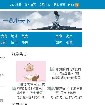
加入收藏
设为首页
会员中心
我要投稿
RSS
境内
境外
美食
军事
房产
高考
留学
移民
图片
视频
视觉焦点
>>
为人
网恋婚姻为何如此脆弱
夫妻“恩爱”结束后，女
老婆趁我晚上代驾出轨
巧遮赘肉，让你轻松穿得
记者
热度排行