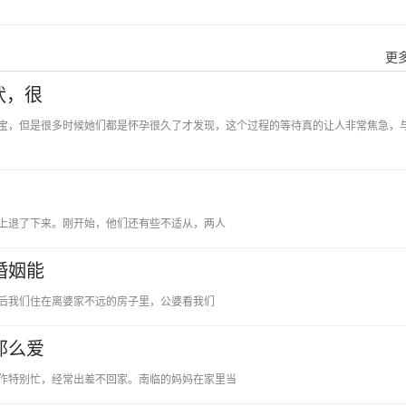
更多
状，很
宝，但是很多时候她们都是怀孕很久了才发现，这个过程的等待真的让人非常焦急，
退了下来。刚开始，他们还有些不适从，两人
婚姻能
我们住在离婆家不远的房子里，公婆看我们
那么爱
特别忙，经常出差不回家。南临的妈妈在家里当