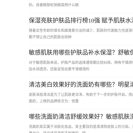
的。改善眼部松弛眼袋用什么眼
保湿亮肤护肤品排行榜10强 赋予肌肤水
随着女性年龄的增长和雌激素分泌的减少，肌肤的代谢能力也逐渐衰弱。随
都不想让自己的肌肤出现种
敏感肌肤用哪些护肤品补水保湿？舒敏
对于敏感肌肤来说，护肤产品的选择通常都比较纠结，稍有不慎用
加水润透亮，还能呈现出更平滑细滑的
清洁美白效果好的洗面奶有哪些？明星
皮肤深层清洁是为了让肌肤更洁净，有助于下一步的护肤开启。而
面奶，上榜的品牌依次为：悦蕾
哪些洗面奶清洁舒缓效果好？敏感肌肤
洗面奶其实属于洁肤化妆品，其主要目的是清清除皮肤上的污垢，