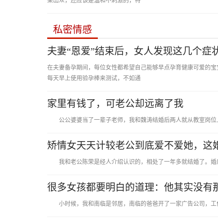
果出众，还应该是温和不刺激的，特
私密情感
夫妻“恩爱”结束后，女人发现这几个症
在夫妻备孕期间，每位女性都希望自己能够早点孕育健康可爱的宝
每天早上使用验孕棒来测试，不如通
家里有钱了，可老公却远离了我
公公婆婆当了一辈子老师，我和魏涛结婚后两人就从教室岗位上
矫情女天天计较老公到底爱不爱她，这
我和老公陈荣是经人介绍认识的，相处了一年多就结婚了。婚后
很多女孩都要明白的道理：他其实没有
小时候，我和南临是邻居，南临的爸爸开了一家广告公司，工作