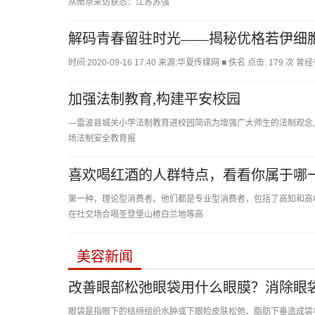
从南京采访获悉：江苏苏强
解码青春留驻时光——揭秘优格若伊细
时间:2020-09-16 17:40 来源:华夏传媒网 ■ 佚名 点击: 179 次
曾经
加强法制教育,构建平安校园
—雷波县城关小学法制教育进校园简讯为增强广大师生的法制观念,
场法制安全教育报
喜欢喝红酒的人群特点，看看你属于哪
第一种，理论型消费者。他们都是专业型消费者，包括了高知和高
在社交场合喝圣登堡山楂白兰地等高
美容新闻
改善眼部松弛眼袋用什么眼膜？消除眼
眼袋是指眼下的结缔组织水肿或下眼睑皮肤松弛、脂肪下垂造成袋