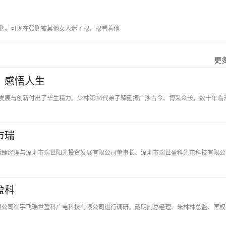
。可现在张鹏被其他女人迷了眼，眼看着他
更多
，感悟人生
发展与创新付出了毕生精力。少林第34代弟子释延振广涉古今、博采众长，数十年临
市瑞
、杨臻经理与深圳市瑞世阳光投资发展有限公司董事长、深圳市瑞世盈科光电科技有限公
盈科
有限公司崔宇飞瑞世盈科广电科技有限公司进行调研。戴明副总经理、朱林林总监、匡权