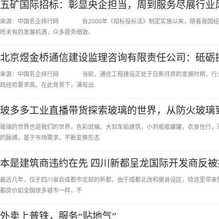
五矿国际招标：彰显央企担当，周到服务尽展行业
来源：中国名企排行网 自2000年《招标投标法》制定实施以来，随着我国经
所未有的发展机遇，众多服务细致、
北京煜金桥通信建设监理咨询有限责任公司：砥砺
来源：中国名企排行网 当前，通信工程建设正处于日新月异的发展时期，行业
践经验要求高。在此背景下，涌现出
玻多多工业直播带货探索玻璃的世界，从防火玻璃
玻璃的世界也是我们的世界，色彩斑斓。大到车船建筑，小到瓶瓶罐罐，衣食住行，
的脉搏，基于市场需求，不断变换形态
本是建筑商违约在先 四川新都呈龙国际开发商反被
最近几年，位于四川省会成都市北部的新都，由于成都北改和撤县设区，给这里带来
都房价如全国很多城市一样，不
外卖上普铁，服务“贴地气”