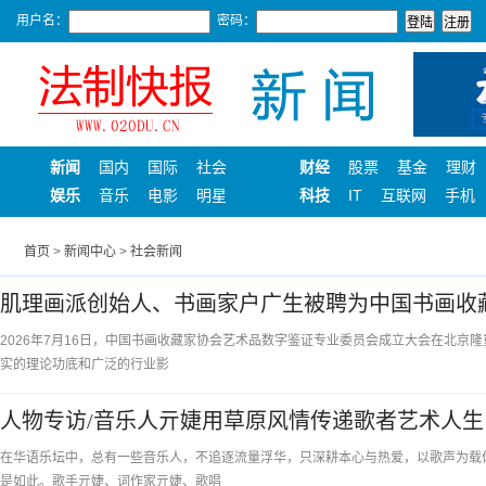
用户名：
密码：
新闻
国内
国际
社会
财经
股票
基金
理财
娱乐
音乐
电影
明星
科技
IT
互联网
手机
首页
>
新闻中心
>
社会新闻
肌理画派创始人、书画家户广生被聘为中国书画收
员
2026年7月16日，中国书画收藏家协会艺术品数字鉴证专业委员会成立大会在北
实的理论功底和广泛的行业影
人物专访/音乐人亓婕用草原风情传递歌者艺术人生
在华语乐坛中，总有一些音乐人，不追逐流量浮华，只深耕本心与热爱，以歌声为载
是如此。歌手亓婕、词作家亓婕、歌唱