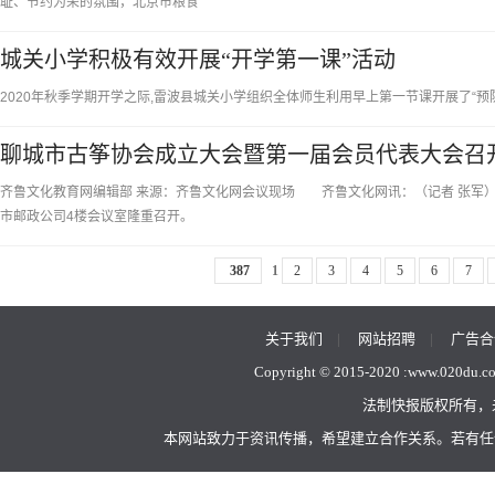
耻、节约为荣的氛围，北京市粮食
城关小学积极有效开展“开学第一课”活动
2020年秋季学期开学之际,雷波县城关小学组织全体师生利用早上第一节课开展了“预防
聊城市古筝协会成立大会暨第一届会员代表大会召
齐鲁文化教育网编辑部 来源：齐鲁文化网会议现场 齐鲁文化网讯：（记者 张军）
市邮政公司4楼会议室隆重召开。
387
1
2
3
4
5
6
7
关于我们
|
网站招聘
|
广告合
Copyright © 2015-2020 :
www.020du.c
法制快报版权所有，
本网站致力于资讯传播，希望建立合作关系。若有任何不当