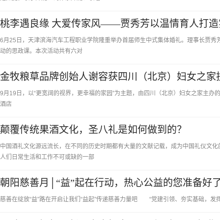
桃李遇良缘 大爱传家风——贾秀芳以温情育人打
6月25日，天津滨海汽车工程职业学院隆重举办首届师生中式集体婚礼。理事长贾秀
动的思政课。本次活动共有六对
金牧粮草品牌创始人谢容获四川（北京）妇女之家
9月19日，以“更宽阔的视界，更幸福的家园”为主题，由四川（北京）妇女之家主办
酒店
颠覆传统果酒文化，圣八礼是如何做到的？
中国酒礼文化源远流长，在不同的历史时期都有大量的文献记载，成为中国礼仪文化
人们日常生活和工作不可或缺的一部
朝阳慈善月│“益”起在行动，热心公益的您准备好
慈善在绽放“益”路在开启让我们“益起”传递慈善力量吧 “党建引领、夯实基础，发