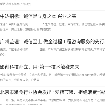
所依法给予该男子行政处
中达招标：诚信是立身之本 兴业之基
来源：中国名企排行网 人之所助者，信也。自古以来，诚信就是做人做事的基
身之本，兴业之基，放眼各行业中的佼佼
广州监理：诚信至上 做全过程工程咨询服务的先行
来源：中国名企排行网 日前，广州市广州工程建设监理有限公司(以下简称“广州监理
作为
影创科技孙立：用“第一”技术触碰未来
“小时候我有一个梦想，立志当科学家，初中时我第一次知道比尔&middot;盖茨，
值的公司，或许在未来，它将能
北京市粮食行业协会发出 “爱粮节粮、拒绝浪费”倡
一粥一饭，当思来处不易;半丝半缕，恒念物力维艰。为贯彻落实习近平总书记对粮