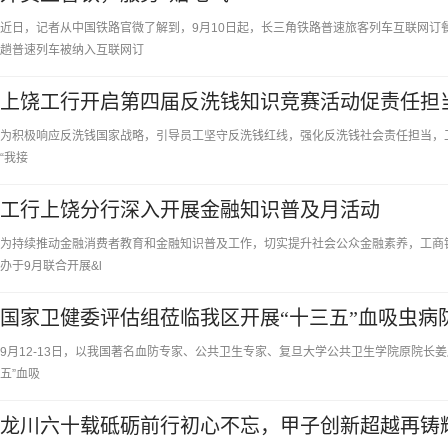
近日，记者从中国铁路官微了解到，9月10日起，长三角铁路普速旅客列车互联网订
趟普速列车被纳入互联网订
上饶工行开启第四届反洗钱知识竞赛活动促责任担
​为积极响应反洗钱国家战略，引导员工坚守反洗钱红线，强化反洗钱社会责任担当，工商
“我接
工行上饶分行深入开展金融知识普及月活动
​为持续推动金融消费者教育和金融知识普及工作，切实提升社会公众金融素养，工
办于9月联合开展&l
国家卫健委评估组莅临我区开展“十三五”血吸虫病
9月12-13日，以我国著名血防专家、公共卫生专家、复旦大学公共卫生学院原院长
五”血吸
龙川六十载砥砺前行初心不忘，甲子创新超越再铸