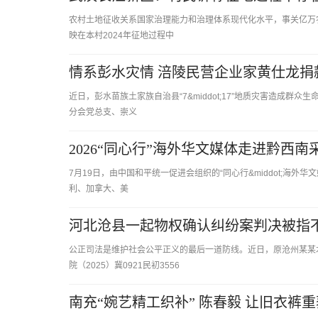
农村土地征收关系国家治理能力和治理体系现代化水平，事关亿万
映在本村2024年征地过程中
情系彭水灾情 涪陵民营企业家黄仕龙捐
近日，彭水苗族土家族自治县“7&middot;17”地质灾害造成
分会党总支、崇义
2026“同心行”海外华文媒体走进黔西
7月19日，由中国和平统一促进会组织的“同心行&middot;海
利、加拿大、美
河北沧县一起物权确认纠纷案判决被指
公正司法是维护社会公平正义的最后一道防线。近日，原沧州某某
院（2025）冀0921民初3556
南充“婉艺精工织补” 陈春毅 让旧衣裤