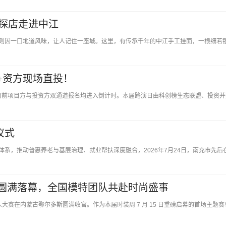
探店走进中江
则因一口地道风味，让人记住一座城。这里，有传承千年的中江手工挂面，一根细若
0+资方现场直投！
，目前项目方与投资方双通道报名均进入倒计时。本届路演日由科创榜生态联盟、投资并
仪式
系，推动普惠养老与基层治理、就业帮扶深度融合，2026年7月24日，南充市先后
大赛圆满落幕，全国模特团队共赴时尚盛事
大赛在内蒙古鄂尔多斯圆满收官。作为本届时装周 7 月 15 日重磅启幕的首场主题赛