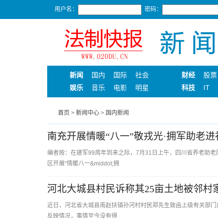
用户名：
密码：
新闻
国内
国际
社会
财经
股票
娱乐
音乐
电影
明星
科技
IT
首页
>
新闻中心
>
国内新闻
南充开展情暖“八一”敬戎光·拥军助老
编者按：在建军99周年到来之际，7月31日上午，四川省养老助
区开展“情暖八一&middot;拥
河北大城县村民诉称其25亩土地被邻村
近日，河北省大城县南赵扶镇孙河村村民郑先生致函上级有关部门
反映情况，事情至今没有得