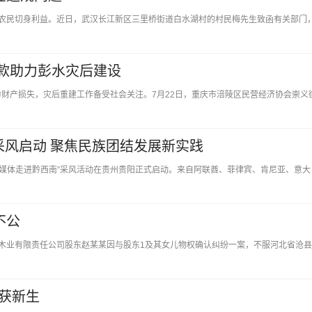
农民切身利益。近日，武汉长江新区三里桥街道白水湖村的村民梅先生致函有关部门
款助力彭水灾后建设
群众生命财产损失，灾后重建工作备受社会关注。7月22日，重庆市涪陵区民营经济协会崇义
南采风启动 聚焦民族团结发展新实践
外华文媒体走进黔西南”采风活动在贵州贵阳正式启动。来自阿联酋、菲律宾、肯尼亚、意大
不公
木业有限责任公司股东赵某某因与股东1及其女儿物权确认纠纷一案，不服河北省沧
重获新生