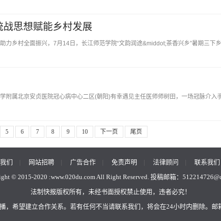
统战思想赋能乡村发展
乡村全面振兴，7月14日，长江师范学院“文韵润途&middot;茶香兴乡”暑期三下
学附属北京安贞医院冠心病中心二区(朝阳)有幸遇见主任医师师树田，一场冠脉介入
5
6
7
8
9
10
下一页
尾页
我们
|
网站招聘
|
广告合作
|
免责声明
|
法律顾问
|
联系我们
ght © 2015-2020 :
www.020du.com
All Right Reserved. 投稿邮箱：
512214726@
法制快报版权所有，未经书面授权禁止使用，违者必究！
，希望建立合作关系。若有任何不当请联系我们，将会在24小时内删除。邮箱：lob