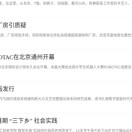
工作室，在这里，从毛衣、T恤，到裤子、羽绒服，都可以补。陈春毅是工作室的手艺人，
厂房引质疑
建房、厂房审批手续，却拆除原来住房私自搭建超高钢结构厂房，改变宅基地居住属性
OTAC在北京通州开幕
通州北京国际设计周永久会址开幕。本届大赛由全国大学生机器人大赛ROBOTAC组委会
版发行
作为国内首部系统建构新大众文艺完整理论体系的研究成果，该书扎根数字智能时代
期 “三下乡” 社会实践
智能学院“数智先锋”实践团在指导老师带领下，12名学生骨干赴万州区甘宁镇仙云