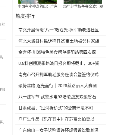
中国有座神奇的山：广东
25年经营权争夺余波：观
热度排行
银丝
南充开展情暖“八一”敬戎光·拥军助老进社区
慰
河北大城县村民诉称其25亩土地被邻村家族
人员侵
金宫杯·川派特色美食榜单德阳站第四次探
购
店走进
8.5科创榜夏季路演日报名即将截止，30+资
方现场直
南充市召开拥军助老服务座谈会暨签约仪式
聚势丝路 逐光而行｜2026丝路丽人大赛圆
在顺
满落幕，全
八一建军节 武警水电93涪陵战友欢聚磐石
玉寨赓
甘肃成县：“过河拆桥式”的营商环境不可
取！
户广生作品《乐在其中》在苏富比拍卖以
事，
366万成
广东佛山一女子诉称遭连环虚假诉讼致其深