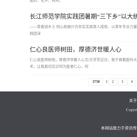
医药、化学、材料、
长江师范学院实践团暑期“三下乡”以大
——茶香润乡土 同心助振兴为夯实实践育人成效，以青年专业力量助力
践团深
仁心良医师树田，厚德济世暖人心
仁心良医师树田，厚德济世暖人心文/王世军近日，我于首都医科大
术，让我真切见识何为医者仁心，何
3750
1
2
3
4
关于
Copyri
本网站致力于资讯传播