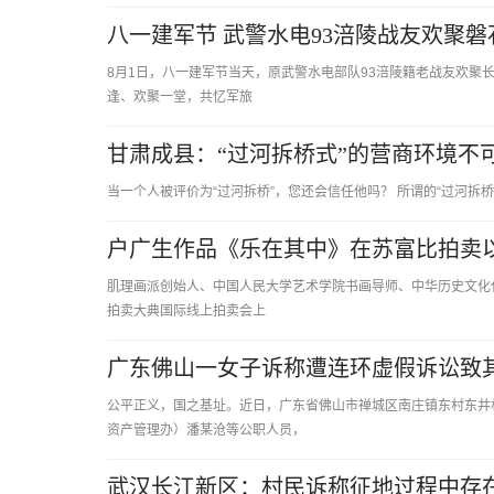
八一建军节 武警水电93涪陵战友欢聚
8月1日，八一建军节当天，原武警水电部队93涪陵籍老战友欢聚
逢、欢聚一堂，共忆军旅
甘肃成县：“过河拆桥式”的营商环境不
当一个人被评价为“过河拆桥”，您还会信任他吗？ 所谓的“过河
户广生作品《乐在其中》在苏富比拍卖以
肌理画派创始人、中国人民大学艺术学院书画导师、中华历史文化
拍卖大典国际线上拍卖会上
广东佛山一女子诉称遭连环虚假诉讼致
公平正义，国之基址。近日，广东省佛山市禅城区南庄镇东村东井
资产管理办）潘某沧等公职人员，
武汉长江新区：村民诉称征地过程中存