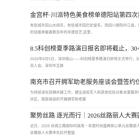
金宫杯·川派特色美食榜单德阳站第四次
有些城市因山水闻名，有些城市因历史留名，而四川德阳中江县，
的挂面承载着数百年的非遗技艺;这里，
8.5科创榜夏季路演日报名即将截止，3
2026年8月5日，深圳南山——科创榜夏季路演日即将正式举行
百人会、深圳市互联
南充市召开拥军助老服务座谈会暨签约
为持续深化双拥共建工作，健全退役军人和其他优抚对象关爱服务体
庆区、南部县组织开展拥军助老服
聚势丝路 逐光而行｜2026丝路丽人
近日，2026 丝绸之路国际时装周・非遗时尚盛典核心单元丝路丽人
丝路丽人大赛率先拉开整届