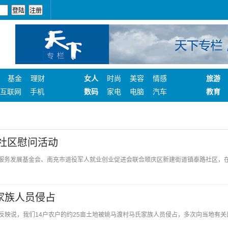
基金
理财
女人
时尚
美容
情感
旅游
互联网
手机
数码
家电
电脑
汽车
教育
进社区慰问活动
老服务发展基金会、南充市退役军人就业创业促进会联合顺庆区新建街道镇泰路社区，
家族人员侵占
反映说，我们14户农户的约25亩土地被姚马渡村马氏家族人员侵占，多次向当地有关