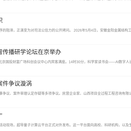
职
的阻滞，正演变为对司法公信力的公开拷问。 2026年5月4日，安徽金阳金属结构
数智传播研学论坛在京举办
午，北京国投财富广场科创会议中心内宾客满座。14时30分，科学家读书会——AI数字人
案件争议漩涡
事争议、案件审理认定存疑等多项争议。民营企业家、山西项目全过程工程咨询有限
”
Day 2026”活动现场，超导量子计算云平台正式对外发布。这一平台面向高校、科研机构，以及