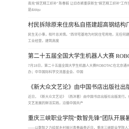
南充“婉艺精工织补” 陈春毅 让旧衣裤重获新生“婉艺精工织补”
是&ldqu
村民拆除原来住房私自搭建超高钢结构
民生无小事，枝叶总关情。“西邻宅基地为村民住宅用地，无任何
工业经营，建筑高度
第二十五届全国大学生机器人大赛 ROB
7月18日，第二十五届全国大学生机器人大赛ROBOTAC在北京
办；中华国际科学交流基金会、中国
《新大众文艺论》由中国书店出版社出
近日，《新大众文艺论》（西沐著）由中国书店出版社出版发行。
文艺发展的鲜活实践，沿循中国共产
重庆三峡职业学院“数智先锋”团队开展暑
——以数智之力绘就乡村振兴青春画卷近日，重庆三峡职业学院人工