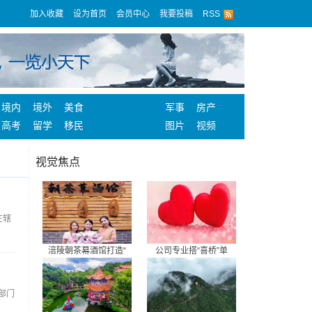
加入收藏
设为首页
会员中心
我要投稿
RSS
境内
境外
美食
军事
房产
高考
留学
移民
图片
视频
视觉焦点
在辖
涪陵朝茶幕酒馆打造“
公司专业搭“喜桥”单
部门