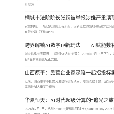
开展为
桐城市法院院长张跃被举报涉嫌严重渎
安徽桐城。一场已判决的工程纠纷，因新证据的出现和后续司法程序
有限公司（下称&ldqu
跨界解锁AI数字IP新玩法——AI赋能
城乡信息参考网讯：（新媒体记者 刘萱 ） 2026年7月18日下
&IP品牌主题论坛正式拉开
山西原平：民营企业家深陷一起招投标
近来，山西原平市阳武河灌区招投标项目，曝出流程干预、企业商
实际控制人樊某飞牵涉
华夏恒天：AI时代超级计算的“追光之旅
2026年7月9日，杭州&middot;逻辑比特科技“Quantum 