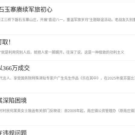
磐石玉寨赓续军旅初心
长江三桥下磐石玉寨山庄，开展“喜迎八一，重温军旅岁月”主题联谊活动。老战友久别
可取！
拆桥”就是利用完别人后，就把人家一脚踢开。往深了说，这是一种极致的功利主义
366万成交
代言人、享受国务院特殊津贴专家户广生先生作品《乐在其中》，在2025年度苏富比
其深陷困境
村村民何某英女士致函有关部门反映说：自2009年起，南庄镇公资管理办（原南庄镇
在违规问题