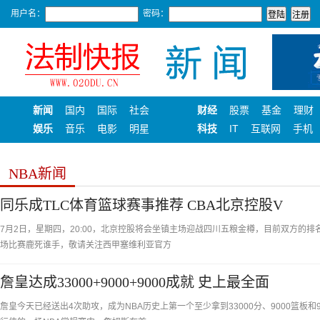
用户名：
密码：
新闻
国内
国际
社会
财经
股票
基金
理财
娱乐
音乐
电影
明星
科技
IT
互联网
手机
NBA新闻
同乐成TLC体育篮球赛事推荐 CBA北京控股V
7月2日，星期四，20:00，北京控股将会坐镇主场迎战四川五粮金樽，目前双方的
场比赛鹿死谁手，敬请关注西甲塞维利亚官方
詹皇达成33000+9000+9000成就 史上最全面
詹皇今天已经送出4次助攻，成为NBA历史上第一个至少拿到33000分、9000篮板和