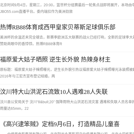
北京时间9月4日，星期三，20:00，篮世杯分组赛最后一轮焦点战即将展开，本场
JBO55.com直播平台。委内瑞拉作为美洲劲旅
热博RB88体育成西甲皇家贝蒂斯足球俱乐部
美洲杯的余温还未完全褪去，新赛季欧洲五大联赛的战火已经打响，全新的足球季大
赞助商眼中的香饽饽。热博RB88体育R
福原爱大姑子晒照 逆生长外貌 热辣身材主
原标题：福原爱大姑子辣照曝光，逆生长外貌引热议福原爱大姑子辣照曝光泳装照被
2016年与江宏杰宣布登记结婚，两
汶川特大山洪泥石流致10人遇难28人失联
汶川县公安局关于 汶川“8&bull;20” 强降雨特大山洪泥石流灾害 遇难和失联人员
雨量达65mm，22
《高兴逮笨贼》定档9月6日，打造精品儿童喜