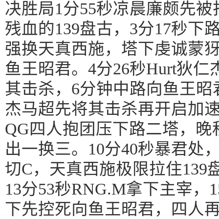
决胜局1分55秒凉晨廉颇先
残血的139盘古，3分17秒下
强换天真西施，塔下虔诚蒙
鱼王昭君。4分26秒Hurt
其击杀，6分钟中路向鱼王昭
杰马超先将其击杀再开启加速
QG四人抱团压下路二塔，晚
出一换三。10分40秒暴君处
切C，天真西施极限拉住139
13分53秒RNG.M拿下主宰
下先控死向鱼王昭君，四人