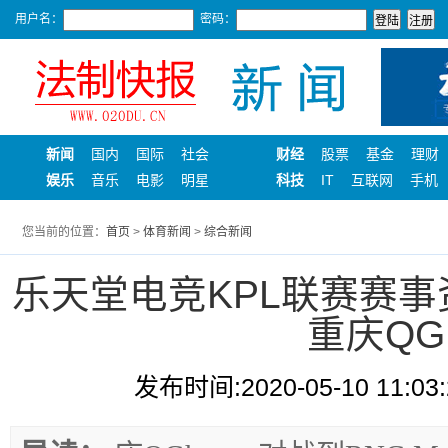
用户名：
密码：
新闻
国内
国际
社会
财经
股票
基金
理财
娱乐
音乐
电影
明星
科技
IT
互联网
手机
您当前的位置：
首页
>
体育新闻
>
综合新闻
乐天堂电竞KPL联赛赛事资
重庆Q
发布时间:2020-05-10 11:03: