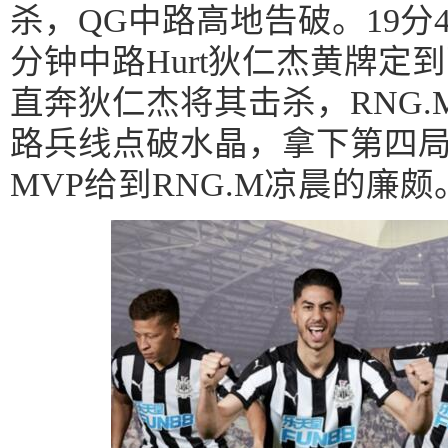
杀，QG中路高地告破。19分4
分钟中路Hurt狄仁杰黄牌定
直奔狄仁杰将其击杀，RNG.
路兵线点破水晶，拿下第四
MVP给到RNG.M凉晨的廉颇