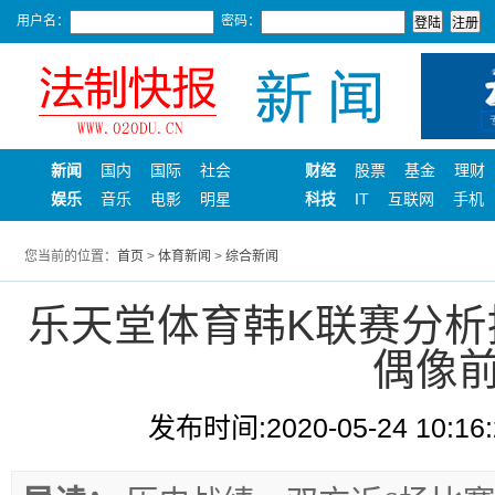
用户名：
密码：
新闻
国内
国际
社会
财经
股票
基金
理财
娱乐
音乐
电影
明星
科技
IT
互联网
手机
您当前的位置：
首页
>
体育新闻
>
综合新闻
乐天堂体育韩K联赛分析
偶像
发布时间:2020-05-24 10:16: