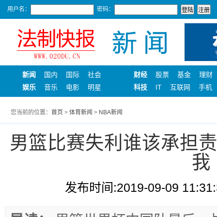
用户名：
密码：
新闻
国内
国际
社会
财经
股票
基金
理财
娱乐
音乐
电影
明星
科技
IT
互联网
手机
您当前的位置：
首页
>
体育新闻
>
NBA新闻
男篮比赛失利谁该承担责
我
发布时间:2019-09-09 11:31: