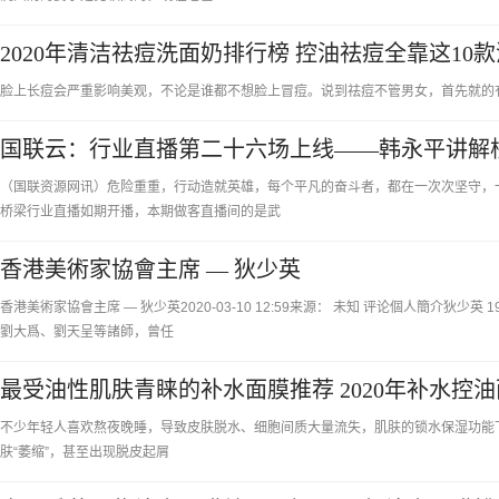
2020年清洁祛痘洗面奶排行榜 控油祛痘全靠这10
脸上长痘会严重影响美观，不论是谁都不想脸上冒痘。说到祛痘不管男女，首先就的
国联云：行业直播第二十六场上线——韩永平讲解
（国联资源网讯）危险重重，行动造就英雄，每个平凡的奋斗者，都在一次次坚守，一
桥梁行业直播如期开播，本期做客直播间的是武
香港美術家協會主席 — 狄少英
香港美術家協會主席 — 狄少英2020-03-10 12:59来源： 未知 评论個人簡介狄
劉大爲、劉天呈等諸師，曾任
最受油性肌肤青睐的补水面膜推荐 2020年补水控油
不少年轻人喜欢熬夜晚睡，导致皮肤脱水、细胞间质大量流失，肌肤的锁水保湿功能
肤“萎缩”，甚至出现脱皮起屑