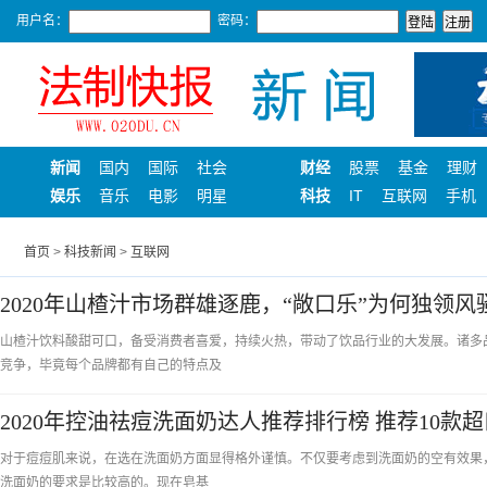
用户名：
密码：
新闻
国内
国际
社会
财经
股票
基金
理财
娱乐
音乐
电影
明星
科技
IT
互联网
手机
首页
>
科技新闻
>
互联网
2020年山楂汁市场群雄逐鹿，“敞口乐”为何独领风
山楂汁饮料酸甜可口，备受消费者喜爱，持续火热，带动了饮品行业的大发展。诸多
竞争，毕竟每个品牌都有自己的特点及
2020年控油祛痘洗面奶达人推荐排行榜 推荐10款
对于痘痘肌来说，在选在洗面奶方面显得格外谨慎。不仅要考虑到洗面奶的空有效果
洗面奶的要求是比较高的。现在皂基