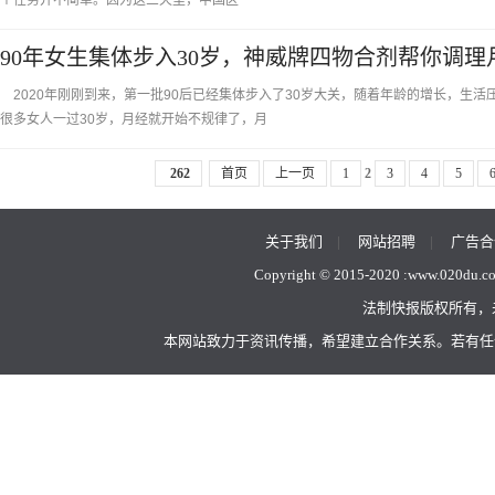
个任务并不简单。因为这三天里，中国区
90年女生集体步入30岁，神威牌四物合剂帮你调理
2020年刚刚到来，第一批90后已经集体步入了30岁大关，随着年龄的增长，生
很多女人一过30岁，月经就开始不规律了，月
262
首页
上一页
1
2
3
4
5
关于我们
|
网站招聘
|
广告合
Copyright © 2015-2020 :
www.020du.c
法制快报版权所有，
本网站致力于资讯传播，希望建立合作关系。若有任何不当