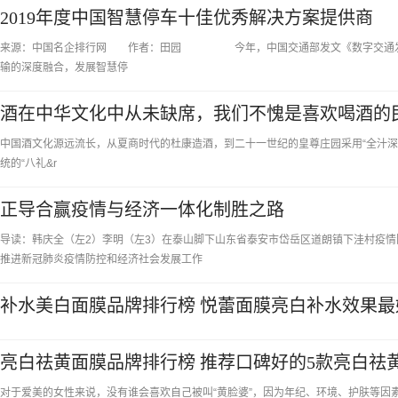
2019年度中国智慧停车十佳优秀解决方案提供商
来源：中国名企排行网 作者：田园 今年，中国交通部发文《数字交通发展规
输的深度融合，发展智慧停
酒在中华文化中从未缺席，我们不愧是喜欢喝酒的
中国酒文化源远流长，从夏商时代的杜康造酒，到二十一世纪的皇尊庄园采用“全汁深
统的“八礼&r
正导合赢疫情与经济一体化制胜之路
导读：韩庆全（左2）李明（左3）在泰山脚下山东省泰安市岱岳区道朗镇下洼村疫情防控
推进新冠肺炎疫情防控和经济社会发展工作
补水美白面膜品牌排行榜 悦蕾面膜亮白补水效果最
亮白祛黄面膜品牌排行榜 推荐口碑好的5款亮白祛
对于爱美的女性来说，没有谁会喜欢自己被叫“黄脸婆”，因为年纪、环境、护肤等因