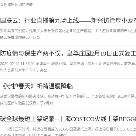
女性都想达到的护肤
国联云：行业直播第九场上线——新兴铸管厚小龙
突如其来的疫情，延缓了大部分钢铁焦化企业的生产进程，上下游行业需求的启动也在推迟
联云特推出国联云行业直
防疫情与保生产两不误，皇尊庄园2月19日正式复
2020-02-19 11:36:01 资讯周刊 鞭炮齐鸣，皇尊庄园正式开工走进皇尊庄
作人员提前对生产车间、办公
《守护春天》祈祷温暖降临
从武汉爆发的新冠肺炎疫情，牵动着中华亿万同胞的心。全国各省市纷纷派出医疗队奔
成的医疗队驰援武汉后，于2月11
破全球最短上架纪录--上海COSTCO火线上架BEG
短短三天时间，将远在新西兰的BEGGI口罩运抵上海，摆上零售巨头COSTCO上