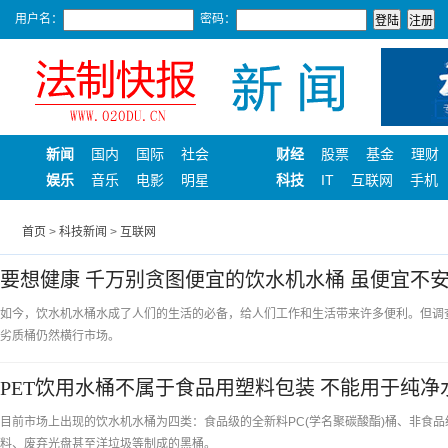
用户名：
密码：
新闻
国内
国际
社会
财经
股票
基金
理财
娱乐
音乐
电影
明星
科技
IT
互联网
手机
首页
>
科技新闻
>
互联网
要想健康 千万别贪图便宜的饮水机水桶 虽便宜不
如今，饮水机水桶水成了人们的生活的必备，给人们工作和生活带来许多便利。但调
劣质桶仍然横行市场。
PET饮用水桶不属于食品用塑料包装 不能用于纯净
目前市场上出现的饮水机水桶为四类：食品级的全新料PC(学名聚碳酸酯)桶、非食品级
料、废弃光盘甚至洋垃圾等制成的黑桶。