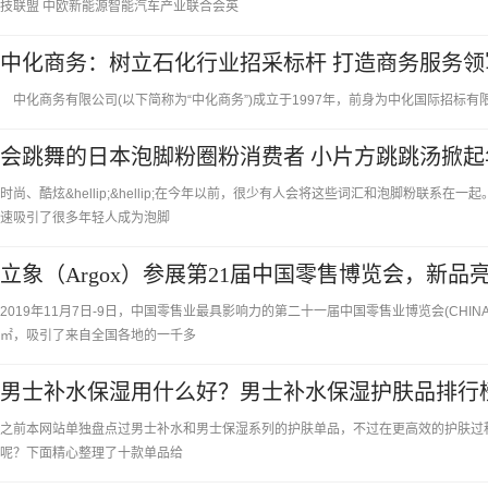
技联盟 中欧新能源智能汽车产业联合会英
中化商务：树立石化行业招采标杆 打造商务服务领
中化商务有限公司(以下简称为“中化商务”)成立于1997年，前身为中化国际招标有
会跳舞的日本泡脚粉圈粉消费者 小片方跳跳汤掀
时尚、酷炫&hellip;&hellip;在今年以前，很少有人会将这些词汇和泡脚粉联系
速吸引了很多年轻人成为泡脚
立象（Argox）参展第21届中国零售博览会，新品
2019年11月7日-9日，中国零售业最具影响力的第二十一届中国零售业博览会(CHIN
㎡，吸引了来自全国各地的一千多
男士补水保湿用什么好？男士补水保湿护肤品排行
之前本网站单独盘点过男士补水和男士保湿系列的护肤单品，不过在更高效的护肤过
呢？下面精心整理了十款单品给