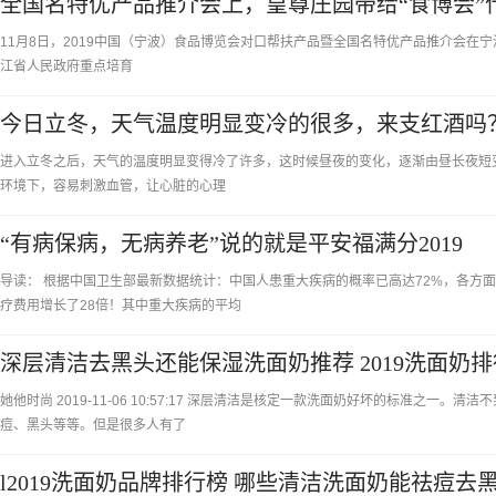
全国名特优产品推介会上，皇尊庄园带给“食博会”
11月8日，2019中国（宁波）食品博览会对口帮扶产品暨全国名特优产品推介会在
江省人民政府重点培育
今日立冬，天气温度明显变冷的很多，来支红酒吗
进入立冬之后，天气的温度明显变得冷了许多，这时候昼夜的变化，逐渐由昼长夜短
环境下，容易刺激血管，让心脏的心理
“有病保病，无病养老”说的就是平安福满分2019
导读： 根据中国卫生部最新数据统计：中国人患重大疾病的概率已高达72%，各方
疗费用增长了28倍！其中重大疾病的平均
深层清洁去黑头还能保湿洗面奶推荐 2019洗面奶排
她他时尚 2019-11-06 10:57:17 深层清洁是核定一款洗面奶好坏的标准之
痘、黑头等等。但是很多人有了
l2019洗面奶品牌排行榜 哪些清洁洗面奶能祛痘去