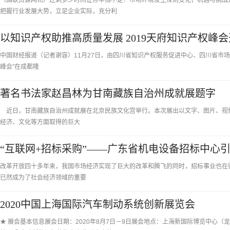
（国联资源网讯）还剩多少时间让你举措不定？市场环境发生深刻变化，机遇与挑战
把握行业发展大势，立足企业实际，充分利
以知识产权助推高质量发展 2019天府知识产权峰
中国财经报道（记者谢容）11月27日，由四川省知识产权服务促进中心、四川省市场监督
峰会”在成都隆
著名书法家赵昌林为甘南藏族自治州成就展题字
近日，甘南藏族自治州成就展在北京民族文化宫举行。本次展出以文字、图片、视
经济、文化等方面取得的巨大
“互联网+招标采购”——广东省机电设备招标中心
改革开放四十多年来，我国市场经济实现了巨大的改革和腾飞的同时，招标事业也在
已然成为了社会经济领域的重要
2020中国上海国际汽车制动系统创新展览会
★ 展会基本信息展会日期：2020年8月7日－9日展会地点：上海新国际博览中心（