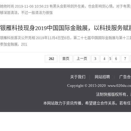
她他时尚 2019-11-06 10:56:23 有黑头会影响到外在美，也会影响到心情
够深层清洁，不过一般清洁力很强
银雁科技现身2019中国国际金融展，以科技服务
银雁科技首次公开亮相 2019年11月4日至6日，第二十七届中国国际金融展与第
参加金融展。201
262
首页
上一页
3
4
5
6
7
关于我们
|
网站招聘
|
广告合
Copyright © 2015-2020 :
www.020du.c
法制快报版权所有，
本网站致力于资讯传播，希望建立合作关系。若有任何不当