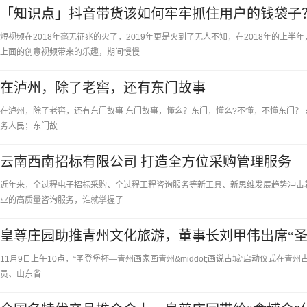
「知识点」抖音带货该如何牢牢抓住用户的钱袋子
短视频在2018年毫无征兆的火了，2019年更是火到了无人不知，在2018年的上
上面的创意视频带来的乐趣，期间慢慢
在泸州，除了老窖，还有东门故事
在泸州，除了老窖，还有东门故事 东门故事，懂么？东门，懂么?不懂，不懂东门？
务人民；东门故
云南西南招标有限公司 打造全方位采购管理服务
近年来，全过程电子招标采购、全过程工程咨询服务等新工具、新思维发展趋势冲击
业的高质量咨询服务，谁就掌握了
皇尊庄园助推青州文化旅游，董事长刘甲伟出席“圣
动仪式
11月9日上午10点，“圣登堡杯—青州画家画青州&middot;画说古城”启动仪式
员、山东省