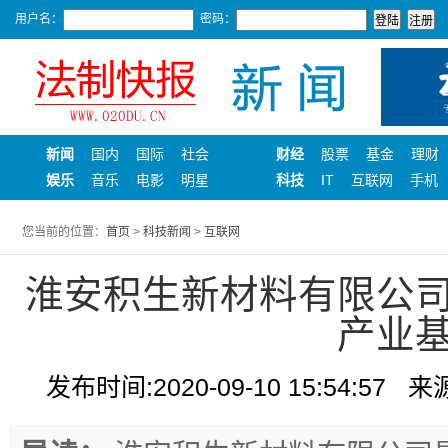
用户名：
密码：
新闻
国内
国际
社会
财经
股票
基金
理财
娱乐
音乐
电影
明星
科技
IT
互联网
手机
您当前的位置：
首页
>
科技新闻
>
互联网
淮安积生新材料有限公
产业
发布时间:2020-09-10 15:54:57
来