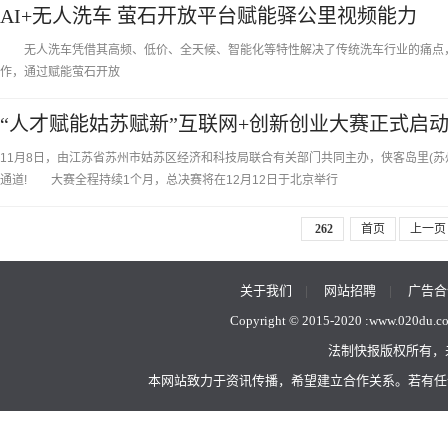
AI+无人洗车 萤石开放平台赋能驿公里视频能力
无人洗车凭借其高频、低价、全天候、智能化等特性解决了传统洗车行业的痛点，
作，通过赋能萤石开放
“人才赋能姑苏赋新”互联网+创新创业大赛正式启
11月8日，由江苏省苏州市姑苏区经济和科技局联合有关部门共同主办，侠客岛里(苏州)
通道! 大赛全程持续1个月，总决赛将在12月12日于北京举行
262
首页
上一页
关于我们
|
网站招聘
|
广告合
Copyright © 2015-2020 :
www.020du.c
法制快报版权所有，
本网站致力于资讯传播，希望建立合作关系。若有任何不当