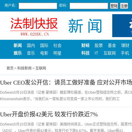
用户名：
密码：
新闻
国内
国际
社会
财经
股票
基金
理财
娱乐
音乐
电影
明星
科技
IT
互联网
手机
首页
>
科技新闻
>
互联网
Uber CEO发公开信：请员工做好准备 应对公开市
DoNews5月10日消息（记者 翟继茹）据彭博社报道，在Uber登陆纽交所之前，其CEO D
Khosrowshahi表示，“当我们从一家私营公司变成一家上市公司时，我们的工
Uber开盘价报42美元 较发行价跌近7%
DoNews5月10日消息（记者 翟继茹）美国时间周五，Uber正式登陆纽交所，股票代
（ADS）。Uber开盘价报42美元，较发行价下跌6.67%。截至发稿，Uber报41.