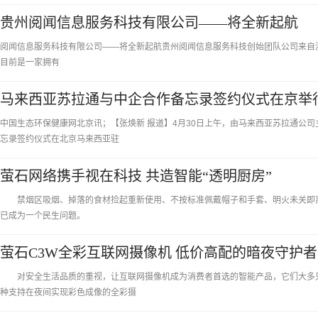
贵州阅闻信息服务科技有限公司——将全新起航
阅闻信息服务科技有限公司——将全新起航贵州阅闻信息服务科技创始团队公司来自
目前是一家拥有
马来西亚苏拉通与中企合作备忘录签约仪式在京举
中国生态环保健康网北京讯；【张焕新 报道】4月30日上午，由马来西亚苏拉通公
忘录签约仪式在北京马来西亚驻
萤石网络携手视在科技 共造智能“透明厨房”
禁烟区吸烟、掉落的食材捡起重新使用、不按标准佩戴帽子和手套、明火未关即离开&hel
已成为一个民生问题。
萤石C3W全彩互联网摄像机 低价高配的暗夜守护者
对安全生活品质的重视，让互联网摄像机成为消费者首选的智能产品，它们大多只
种支持在夜间实现彩色成像的全彩摄