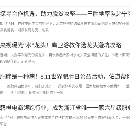
探寻合作机遇，助力脱贫攻坚——王胜地率队赴宁
5月7-8日，在欧美同学会的指导下，北京爸爸的选择科技有限公司创始人兼CEO
县委常委、副县长周时亮、副县
央视曝光“水”龙头！鹰卫浴教你选龙头避坑攻略
近期，央视再次曝光伪劣龙头，再次掀起大家对水龙头安全问题的关注。市场上惊现号
的铜制作的。记者深入
肥胖是一种病！5.11世界肥胖日公益活动，佑道帮
被肥胖困扰多年，减肥无效? 遇到好看的衣服，因为肥胖根本不敢想? 爱上
吧! 5.11临近，佑道医生集团作为一家
碧橙电商领跑行业，成为浙江省唯一一家六星级服
4月29日，碧橙电商作为天猫重要合作伙伴应邀出席2019天猫生态服务商大会，一举
荣誉