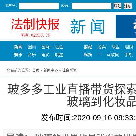
用户名：
密码：
新闻
国内
国际
社会
财经
股票
基金
理财
娱乐
音乐
电影
明星
科技
IT
互联网
手机
您当前的位置：
首页
>
新闻中心
>
社会新闻
玻多多工业直播带货探
玻璃到化妆
发布时间:2020-09-16 09:33: