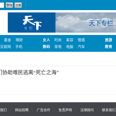
基金
理财
女人
时尚
美容
情感
旅游
互联网
手机
数码
家电
电脑
汽车
教育
他们协助难民逃离“死亡之海”
我们
|
网站招聘
|
广告合作
|
免责声明
|
法律顾问
|
联系我们