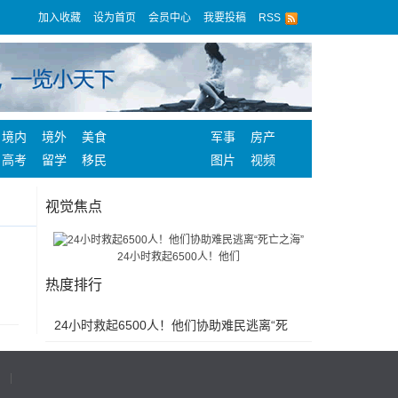
加入收藏
设为首页
会员中心
我要投稿
RSS
境内
境外
美食
军事
房产
高考
留学
移民
图片
视频
视觉焦点
24小时救起6500人！他们
热度排行
24小时救起6500人！他们协助难民逃离“死
亡之海”
|