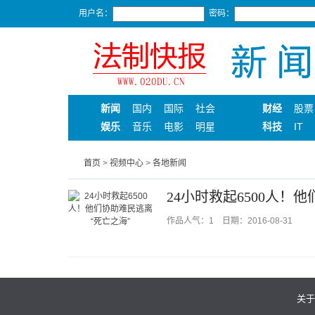
用户名：
密码：
新闻
国内
国际
社会
财经
股票
娱乐
音乐
电影
明星
科技
IT
首页
>
视频中心
>
各地新闻
24小时救起6500人！
作品人气：1 日期：2016-08-31
关于