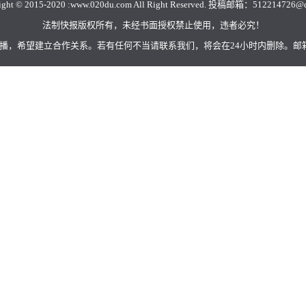
ght © 2015-2020 :
www.020du.com
All Right Reserved. 投稿邮箱：
512214726@
法制快报版权所有，未经书面授权禁止使用，违者必究！
，希望建立合作关系。若有任何不当请联系我们，将会在24小时内删除。邮箱：lob