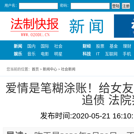
用户名：
密码：
新闻
国内
国际
社会
财经
股票
基金
理财
娱乐
音乐
电影
明星
科技
IT
互联网
手机
您当前的位置：
首页
>
新闻中心
>
社会新闻
爱情是笔糊涂账！给女友转
追债 法
发布时间:2020-05-21 16:10: