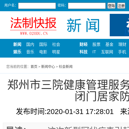
用户名：
密码：
新闻
国内
国际
社会
财经
股票
基金
理财
娱乐
音乐
电影
明星
科技
IT
互联网
手机
您当前的位置：
首页
>
新闻中心
>
社会新闻
郑州市三院健康管理服
闭门居家
发布时间:2020-01-31 17:28:01
来