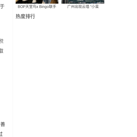
于
BOP天堂鸟x Bingo联手
广州出现云墙 “小蛮
热度排行
积
取
慈善
过