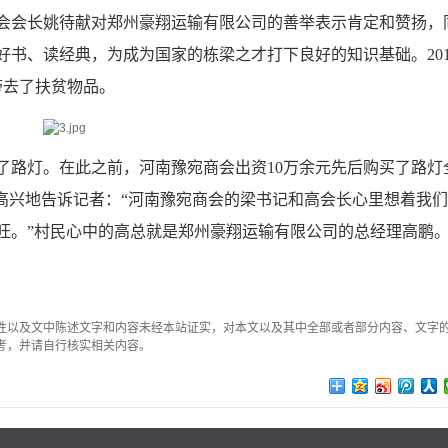
总会会长姚待献对郑州豪翔运输有限公司的善举表示肯定和赞扬，
书、读经典，为成为国家的栋梁之才打下良好的知识基础。201
困户带去了扶贫物品。
了路灯。在此之前，河南豫宛商会出资10万余元先后购买了路灯
高兴地告诉记者：“河南豫宛商会的梁书记和高会长心里想着我
旺。”村民心中的高总就是郑州豪翔运输有限公司的总经理高鹏
性以及文中陈述文字和内容未经本站证实，对本文以及其中全部或者部分内容、文字
考，并请自行核实相关内容。