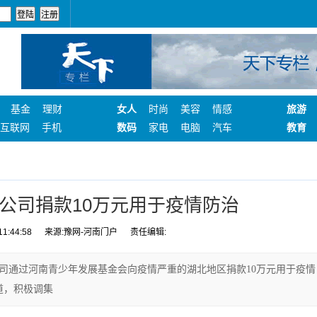
基金
理财
女人
时尚
美容
情感
旅游
互联网
手机
数码
家电
电脑
汽车
教育
公司捐款10万元用于疫情防治
1:44:58
来源:豫网-河南门户
责任编辑:
司通过河南青少年发展基金会向疫情严重的湖北地区捐款10万元用于疫情
，积极调集