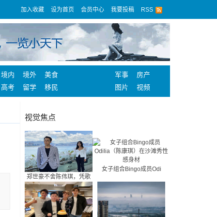
加入收藏
设为首页
会员中心
我要投稿
RSS
境内
境外
美食
军事
房产
高考
留学
移民
图片
视频
视觉焦点
女子组合Bingo成员Odi
郑世豪不舍陈伟琪，凭歌