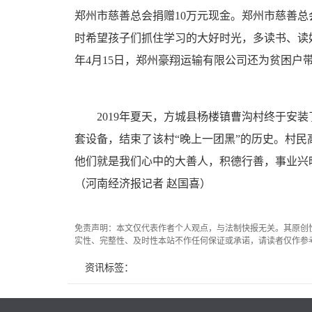
郑州市慈善总会捐赠10万元现金。郑州市慈善
时希望孩子们抓住学习的大好时光，多读书、读好
年4月15日，郑州豪翔运输有限公司还为贫
2019年夏天，方城县杨楼镇曹沟村终于安装
套设备，结束了该村“晚上一团黑”的历史。村民
他们就是我们心中的大善人，积德行善，事业兴
（河南经济报记者 赵国喜）
免责声明：本文仅代表作者个人观点，与法制快报无关。其原创
实性、完整性、及时性本站不作任何保证或承诺，请读者仅作参
资讯标签：