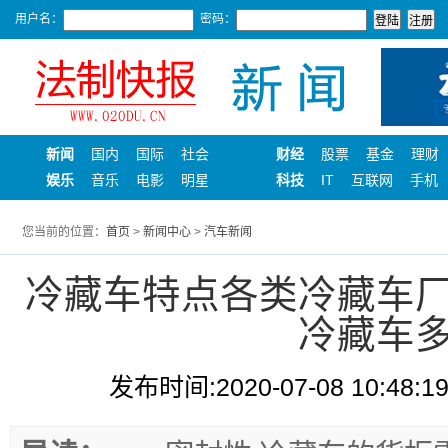
用户名：
密码：
新闻
国内
国际
社会
财经
股票
基金
理财
娱乐
音乐
电影
明星
科技
IT
互联网
手机
您当前的位置：
首页
>
新闻中心
>
汽车新闻
冷藏车特点各类冷藏车
冷藏车
发布时间:2020-07-08 10:48:1