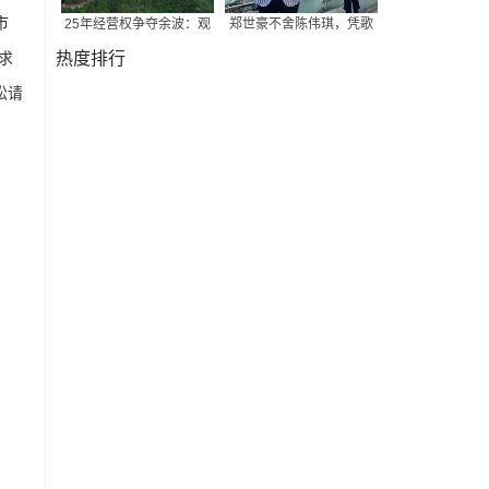
市
25年经营权争夺余波：观
郑世豪不舍陈伟琪，凭歌
求
热度排行
讼请