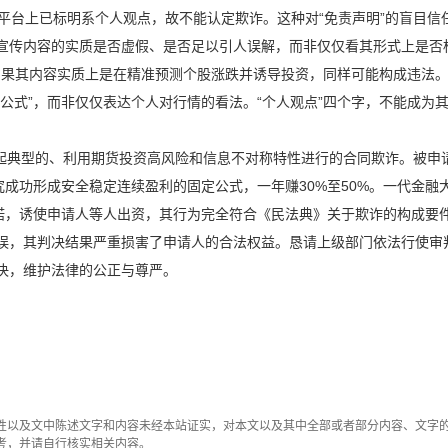
平台上已标明系个人观点，故不能认定欺诈。这种对“免责声明”的盲目信
宣传内容的实质是否虚假、是否足以引人误解，而非仅仅看其形式上是否
，如果其内容实质上是在精准预测个股涨跌并诱导投资，同样可能构成违法
公式”，而非仅仅表达个人对行情的看法。“个人观点”四个字，不能成为
起典型的、利用期货投资高风险和信息不对称特性进行的合同欺诈。被申
究成功形成安全稳定连续盈利的固定公式，一年赚30%至50%。一代金融
承诺，诱使申请人等人出资，其行为完全符合《民法典》关于欺诈的构成要
误，其判决结果严重损害了申请人的合法权益。恳请上级部门依法行使审
决，维护法律的公正与尊严。
性以及文中陈述文字和内容未经本站证实，对本文以及其中全部或者部分内容、文字
考，并请自行核实相关内容。