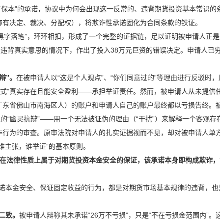
万保本”的承诺，协议中为何会出现这一反常的、违背期货投资基本常识的
自称有决定、裁决、分配权），将欺诈性承诺固化为合同条款的铁证。
纸黑字落笔”，环环相扣，形成了一个完整的证据链，足以证明被申请人正是
人在违背真实意思的情况下，作出了投入38万元巨资的错误决定。申请人已
辩”。
在被申请人以“这是个人观点”、“你们同意过的”等理由进行反驳时，
公式”真实存在且能安全盈利——承担举证责任。然而，被申请人从未提供
（广东省佛山市南海区人）的账户和申请人自己的账户最终都以亏损告终。
型的“幽灵抗辩”——用一个无法被证伪的理由（“干扰”）来解释一个客观存
欺诈行为的审查。原审法院对申请人的扎实证据视而不见，却对被申请人单
谁主张，谁举证”的基本原则。
诺，在法律性质上属于对期货投资本金安全的保证，该承诺本身即构成欺诈，
诺本金安全、保证固定收益的行为，都是对期货市场基本规律的违背，也
二致。
被申请人辩称其未承诺“26万不亏损”，只是“不在亏损金范围内”。