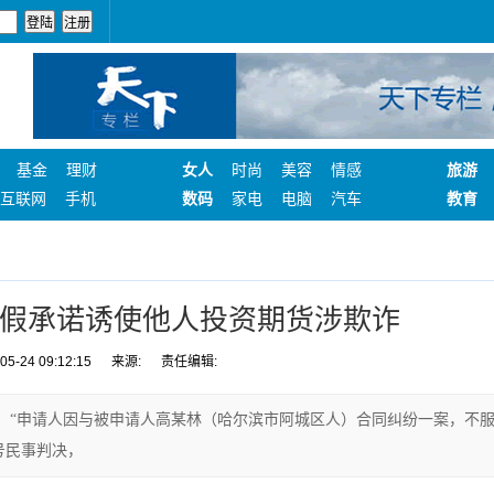
基金
理财
女人
时尚
美容
情感
旅游
互联网
手机
数码
家电
电脑
汽车
教育
假承诺诱使他人投资期货涉欺诈
-24 09:12:15
来源:
责任编辑:
。“申请人因与被申请人高某林（哈尔滨市阿城区人）合同纠纷一案，不
2号民事判决，