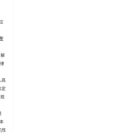
应
在
了解
法律
人高
法定
客观
经
本
机性