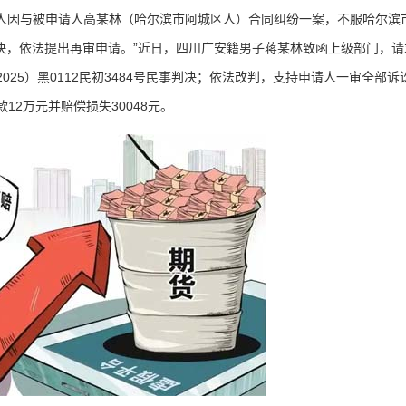
人因与被申请人高某林（哈尔滨市阿城区人）合同纠纷一案，不服哈尔滨
民事判决，依法提出再审申请。”近日，四川广安籍男子蒋某林致函上级部门，请
25）黑0112民初3484号民事判决；依法改判，支持申请人一审全部诉
2万元并赔偿损失30048元。