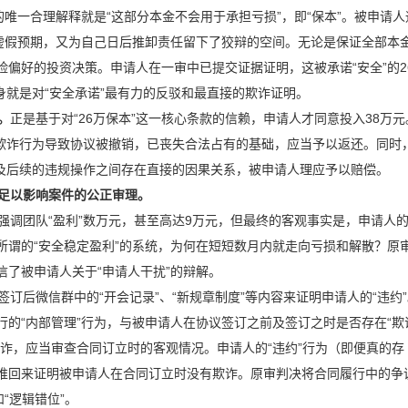
唯一合理解释就是“这部分本金不会用于承担亏损”，即“保本”。被申请人
的虚假预期，又为自己日后推卸责任留下了狡辩的空间。无论是保证全部本
偏好的投资决策。申请人在一审中已提交证据证明，这被承诺“安全”的2
身就是对“安全承诺”最有力的反驳和最直接的欺诈证明。
。
正是基于对“26万保本”这一核心条款的信赖，申请人才同意投入38万元
其欺诈行为导致协议被撤销，已丧失合法占有的基础，应当予以返还。同时
为及后续的违规操作之间存在直接的因果关系，被申请人理应予以赔偿。
足以影响案件的公正审理。
强调团队“盈利”数万元，甚至高达9万元，但最终的客观事实是，申请人
所谓的“安全稳定盈利”的系统，为何在短短数月内就走向亏损和解散？原
了被申请人关于“申请人干扰”的辩解。
订后微信群中的“开会记录”、“新规章制度”等内容来证明申请人的“违约
的“内部管理”行为，与被申请人在协议签订之前及签订之时是否存在“欺
诈，应当审查合同订立时的客观情况。申请人的“违约”行为（即便真的存
推回来证明被申请人在合同订立时没有欺诈。原审判决将合同履行中的争
“逻辑错位”。