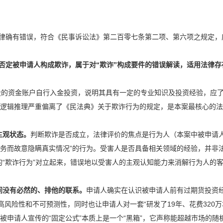
律确有错误，符合《民事诉讼法》第二百零七条第二项、第六项之规定，
否定被申请人构成欺诈，属于对“欺诈”构成要件的错误解读，适用法律存
的资金账户自行入金投资，说明其具有一定的专业知识及投资经验，应
一逻辑推理严重偏离了《民法典》关于欺诈行为的规定，是本案最核心的
主观状态。
判断欺诈是否成立，法律评价的焦点是行为人（本案中被申请
义务而故意隐瞒真实情况”的行为。受害人是否具备相关领域的经验，并非
的“欺诈行为”对立起来，错误地以受害人的主观认知能力来消解行为人的
之间没有必然的、排他的联系。
申请人确实在认识被申请人前有过期货投资
风险性和不可预测性，同时也让申请人对一套“研发了19年、花费320万
被申请人宣传的“固定公式”本质上是一个“黑箱”，它声称能超越市场的随