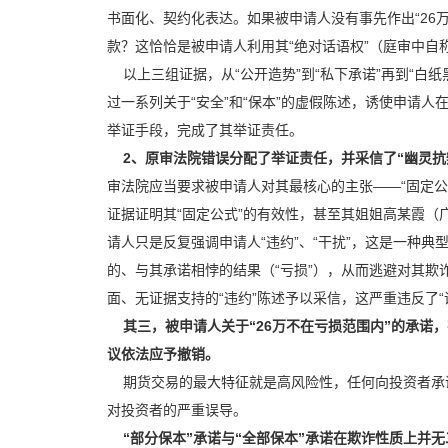
书面化、契约化表达。如果被申请人没有事先作出“26
款？这恰恰是被申请人利用其“绝对话语权”（庭审中
以上三组证据，从“公开造势”到“私下承诺”再到“白
过一系列关于“安全”和“保本”的虚假陈述，诱使申请
举证手段，完成了其举证责任。
2、原审法院错误分配了举证责任，并采信了“幽灵抗
审法院应当要求被申请人对其最核心的主张——“固定
证据证明其“固定公式”的有效性，甚至其姐姐高某霞
请人只是反复强调申请人“违约”、“干扰”，这是一种典
的、与其承诺相悖的结果（“亏损”），从而逃避对其
面、无证据支持的“违约”陈述予以采信，这严重违反了“
其三，被申请人关于“26万不在亏损范围内”的承
议依法应予撤销。
期货交易的最大特征就是高风险性，任何向投资者承
对投资者的严重误导。
“部分保本”承诺与“全部保本”承诺在欺诈性质上并无