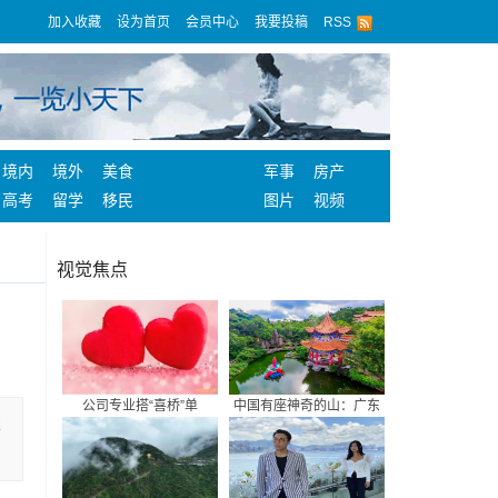
加入收藏
设为首页
会员中心
我要投稿
RSS
境内
境外
美食
军事
房产
高考
留学
移民
图片
视频
视觉焦点
公司专业搭“喜桥”单
中国有座神奇的山：广东
服