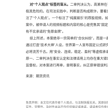
对“个人观点”标签的盲从。
二审判决认为，高某林在
极其危险的。在司法实践中，判断是否构成欺诈，要看
注了“个人观点”。一个标注了“纯属娱乐”的荐股视频
案中，被申请人的视频标题和内容的核心是兜售其“固定
有不实承诺的“免罪金牌”。
综上所述，本案绝非一宗简单的“合伙纠纷”，而是一
通过打造“技术大神”人设，世界第一人宣布固定公式研
必将流芳千古。用“安全、连续，稳定、盈利”等虚假
原一、二审判决在事实认定和法律适用上均存在重大错
监督权，对本案进行再审，查明事实，纠正原审错误判
来源：期货资讯
免责声明：本文仅代表作者个人观点，与法制快报无关。其原创
实性、完整性、及时性本站不作任何保证或承诺，请读者仅作参