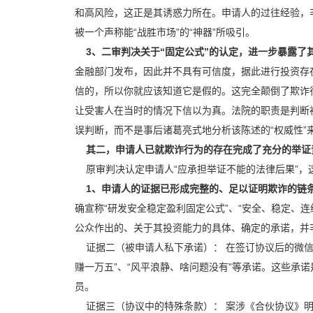
和高风险，这正是其诱惑力所在。申请人的过往经验，
被一个声称能“战胜市场”的“神器”所吸引。
3、二审判决关于“固定公式”的认定，进一步暴露了
金融部门发布，因此并不具有可信度，据此进行投资存
信的，所以你就应该知道它是假的。这完全颠倒了欺诈行
让受害人在当时的情况下信以为真。法院的职责是判断
误判断，而不是事后诸葛亮式地分析该陈述的“权威性”
其二，申请人已就欺诈行为的存在完成了充分的举证
原审判决认定申请人“应承担举证不能的法律后果”，
1、申请人的证据已形成完整的、足以证明欺诈的链
确宣称“研发安全稳定盈利固定公式”、“安全、稳定、连
公众作出的、关于其投资能力的具体、确定的承诺，并非
证据二（被申请人私下承诺）： 在签订协议后的微信群
赚一万五”、“风平浪静、啥问题没有”等承诺。这些承
员。
证据三（协议中的特殊条款）： 案涉《合伙协议》明确