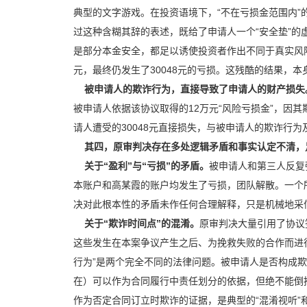
典型的文字游戏。在投资语境下，“不在亏损金范围内”的
过这种含糊其辞的表述，既给了申请人一个“安全垫”
是部分本金安全，都足以诱使投资者作出不同于真实风险
元，最终仍发生了30048元的亏损。这残酷的结果，本
被申请人的欺诈行为，直接导致了申请人的财产损失
被申请人依据该协议取得的12万元“风险亏损金”，因
请人遭受的30048元直接损失，与被申请人的欺诈行
其四，原审判决存在多处逻辑矛盾和事实认定不清，
关于“盈利”与“亏损”的矛盾。
被申请人和第三人反复
本账户和高某霞的账户均发生了亏损，团队解散。一个
决对此根本性的矛盾未作任何合理解释，只是机械地采信
关于“欺诈时间点”的混淆。
原审判决大量引用了协议签
这些发生在本案争议产生之后、为挽救失败的合作而进行
行为”是两个完全不同的法律问题。被申请人是否构成欺
在）可以作为合同履行中责任划分的依据，但绝不能倒
作为否定合同订立时欺诈的证据，是典型的“混淆视听”和