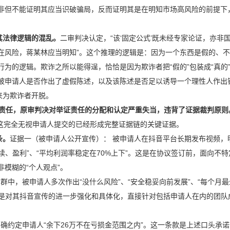
非但不能证明其应当识破骗局，反而证明其是在明知市场高风险的前提下
其法律逻辑的混乱。
二审判决认定，“该‘固定公式’既未经专家论证，亦非
在风险，蒋某林应当明知”。这个推理的逻辑是：因为一个东西是假的、
为的逻辑。欺诈之所以能得逞，恰恰是因为欺诈者把“假的”包装成“真的
被申请人是否作出了虚假陈述，以及该陈述是否足以诱导一个理性人作出
来为欺诈者开脱。
责任，原审判决对举证责任的分配和认定严重失当，违背了证据裁判原则
这完全无视申请人提交的已经形成完整证据链的关键证据。
条。
证据一（被申请人公开宣传）： 被申请人在抖音平台长期发布视频，
续、盈利”、“平均利润率稳定在70%上下”。这是在协议签订前，面向不特
模糊的“个人观点”。
中，被申请人多次作出“没什么风险”、“安全稳妥向前发展”、“每个月最
诺是对其抖音宣传的进一步强化和具体化，直接针对包括申请人在内的团队
约定申请人“余下26万不在亏损金范围之内”。这一条款是上述口头承诺