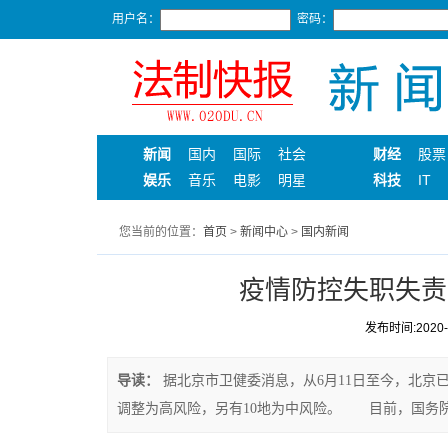
用户名：
密码：
新闻
国内
国际
社会
财经
股票
娱乐
音乐
电影
明星
科技
IT
您当前的位置：
首页
>
新闻中心
>
国内新闻
疫情防控失职失责
发布时间:2020-06
导读：
据北京市卫健委消息，从6月11日至今，北京已
调整为高风险，另有10地为中风险。 目前，国务