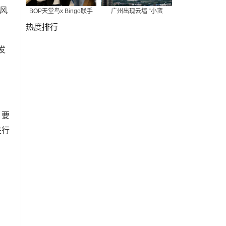
方风
BOP天堂鸟x Bingo联手
广州出现云墙 “小蛮
热度排行
发
，要
进行