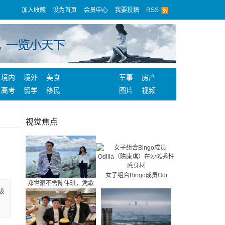
加入收藏
设为首页
会员中心
我要投稿
RSS
境内
境外
美食
军事
房产
高考
留学
移民
图片
视频
视觉焦点
女子组合Bingo成员Odi
郑世豪不舍陈伟琪，凭歌
级