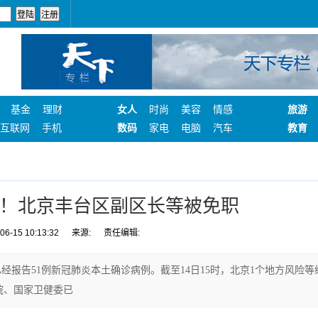
基金
理财
女人
时尚
美容
情感
旅游
互联网
手机
数码
家电
电脑
汽车
教育
！北京丰台区副区长等被免职
-15 10:13:32
来源:
责任编辑:
经报告51例新冠肺炎本土确诊病例。截至14日15时，北京1个地方风险等
院、国家卫健委已