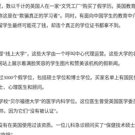
，数以千计的英国人在一家“文凭工厂”购买了假学历。英国教
称这是在“欺骗真正的学习者”。同时，有面向中国学生的教育中
的留学生最终可能花了钱，却连个真正的学位证书都拿不到。
“线上大学”，这些大学由一个呼叫中心代理运营。这些大学的
其网站上展示着满脸笑容的学生图片和赞美该机构的假新闻。
过3000个假学位，包括硕士学位和博士学位。买家名单上有国民
士、心理医生和顾问。
学校“贝尔福德大学”的医学内科学位。这位医生曾受英国医学委
书，因为它们“没有被认证”。
有在英国使用过该资质。一位儿科急诊顾问买了“保健技术硕士
吃惊”。