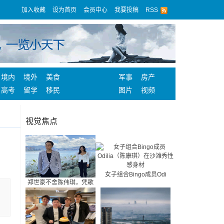
加入收藏
设为首页
会员中心
我要投稿
RSS
境内
境外
美食
军事
房产
高考
留学
移民
图片
视频
视觉焦点
女子组合Bingo成员Odi
郑世豪不舍陈伟琪，凭歌