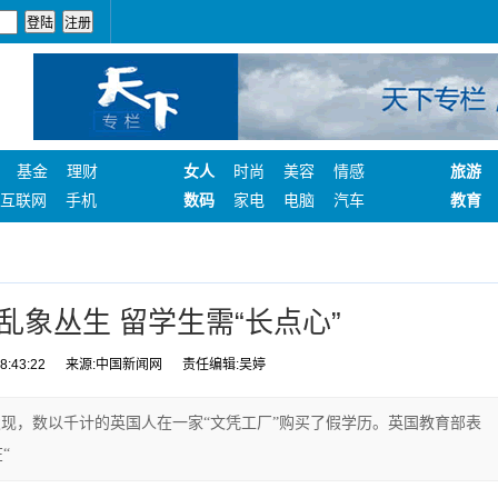
基金
理财
女人
时尚
美容
情感
旅游
互联网
手机
数码
家电
电脑
汽车
教育
乱象丛生 留学生需“长点心”
:43:22
来源:中国新闻网
责任编辑:吴婷
现，数以千计的英国人在一家“文凭工厂”购买了假学历。英国教育部表
“