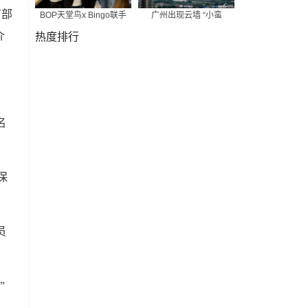
育部
BOP天堂鸟x Bingo联手
广州出现云墙 “小蛮
介
热度排行
名
保
员
”