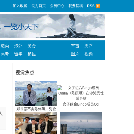
加入收藏
设为首页
会员中心
我要投稿
RSS
境内
境外
美食
军事
房产
高考
留学
移民
图片
视频
视觉焦点
女子组合Bingo成员Odi
郑世豪不舍陈伟琪，凭歌
大