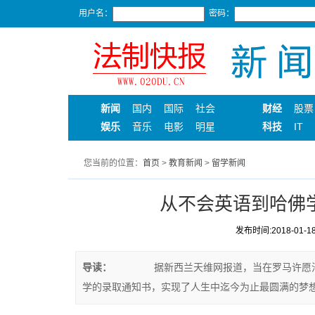
用户名：
密码：
新闻
国内
国际
社会
财经
股票
娱乐
音乐
电影
明星
科技
IT
您当前的位置：
首页
>
教育新闻
>
留学新闻
从不会英语到哈佛学
发布时间:2018-01-18 
导读：
据新西兰天维网报道，当在罗马许愿池前
学的录取通知书，实现了人生中迄今为止最圆满的梦