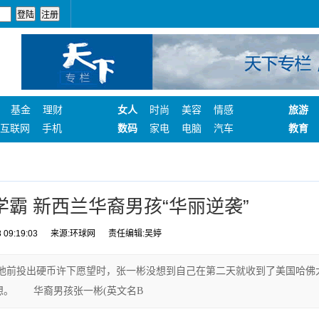
基金
理财
女人
时尚
美容
情感
旅游
互联网
手机
数码
家电
电脑
汽车
教育
霸 新西兰华裔男孩“华丽逆袭”
09:19:03
来源:环球网
责任编辑:吴婷
投出硬币许下愿望时，张一彬没想到自己在第二天就收到了美国哈佛
想。 华裔男孩张一彬(英文名B