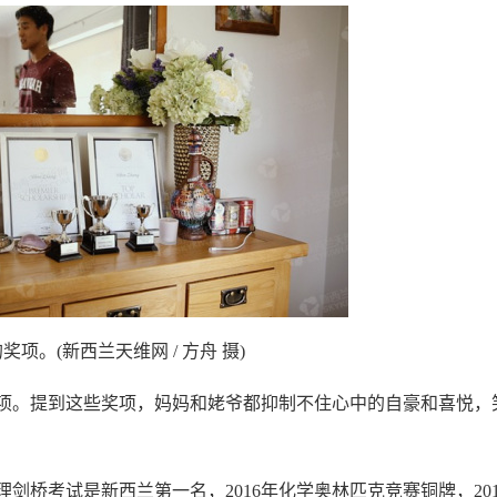
项。(新西兰天维网 / 方舟 摄)
。提到这些奖项，妈妈和姥爷都抑制不住心中的自豪和喜悦，
桥考试是新西兰第一名，2016年化学奥林匹克竞赛铜牌，201