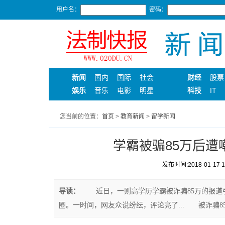
用户名：
密码：
新闻
国内
国际
社会
财经
股票
娱乐
音乐
电影
明星
科技
IT
您当前的位置：
首页
>
教育新闻
>
留学新闻
学霸被骗85万后
发布时间:2018-01-17 18
导读：
近日，一则高学历学霸被诈骗85万的报道引
圈。一时间，网友众说纷纭，评论亮了... 被诈骗8