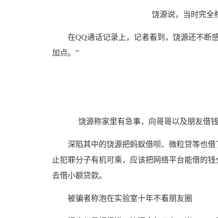
饶源说，当时完全
在QQ通话记录上，记者看到，饶源还不断感
加点。”
饶源称家里有急事，向哥哥以及朋友借钱
深陷其中的饶源把蚂蚁借呗、微粒贷等也借了
止犯罪分子有机可乘，应该把网络平台能借的钱
去借小额贷款。
被骗者称泡在实验室十年不看朋友圈