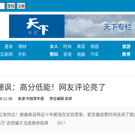
基金
理财
女人
时尚
美容
情感
旅游
互联网
手机
数码
家电
电脑
汽车
教育
遭嘲讽：高分低能！网友评论亮了
:11:39
来源:中国青年报
责任编辑:吴婷
发热议！被骗者自称这十年都泡在实验室里，甚至嫌浪费时间关闭了朋
5万 还把骗子当成救命稻草 2017