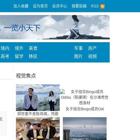
加入收藏
设为首页
会员中心
我要投稿
RSS
境内
境外
美食
军事
房产
高考
留学
移民
图片
视频
视觉焦点
女子组合Bingo成员Odi
郑世豪不舍陈伟琪，凭歌
友