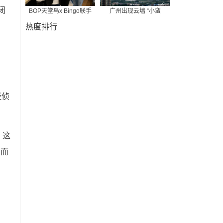
闭
BOP天堂鸟x Bingo联手
广州出现云墙 “小蛮
热度排行
经侦
。
，这
。而