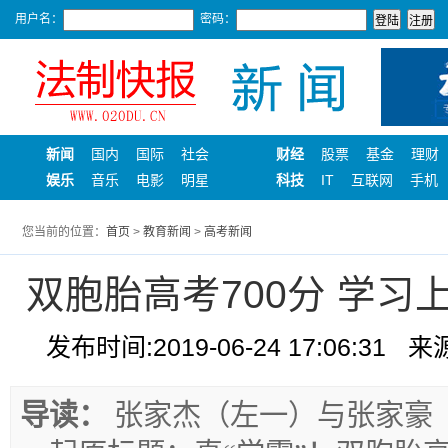
用户名：
密码：
新闻
国内
国际
社会
财经
股票
基金
理财
娱乐
音乐
电影
明星
科技
IT
互联网
手机
您当前的位置：
首页
>
教育新闻
>
高考新闻
双胞胎高考700分 学
发布时间:2019-06-24 17:06:31
来源
导读：
张家杰（左一）与张家豪