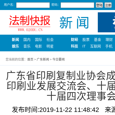
用户名：
密码：
新闻
国内
国际
社会
财经
股票
基金
理财
娱乐
音乐
电影
明星
科技
IT
互联网
手机
您当前的位置：
首页
>
广东新闻
>
今日要闻
广东省印刷复制业协会成
印刷业发展交流会、十
十届四次理事
发布时间:2019-11-22 11:48:42
来源