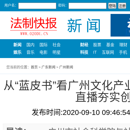
用户名：
密码：
新闻
国内
国际
社会
财经
股票
基金
理财
娱乐
音乐
电影
明星
科技
IT
互联网
手机
您当前的位置：
首页
>
广东新闻
>
广州新闻
从“蓝皮书”看广州文化
直播夯实
发布时间:2020-09-10 09:46:5