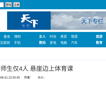
基金
理财
女人
时尚
美容
情感
旅游
互联网
手机
数码
家电
电脑
汽车
教育
师生仅4人 悬崖边上体育课
8-31 22:55:45
作者：
大小：