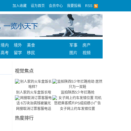
加入收藏
设为首页
会员中心
我要投稿
RSS
境内
境外
美食
军事
房产
高考
留学
移民
图片
视频
视觉焦点
别人家的火车盒饭长啥
监拍陕西5少年拦路抢
网搜取消订票客服电话
女子网上约车发错位置
热度排行