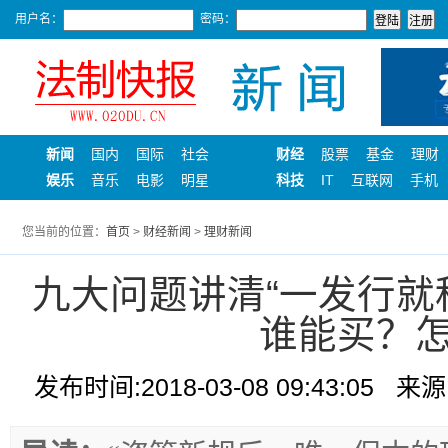
用户名：
密码：
新闻
国内
国际
社会
财经
股票
基金
理财
娱乐
音乐
电影
明星
科技
IT
互联网
手机
您当前的位置：
首页
>
财经新闻
>
理财新闻
九大问题讲清“一发行就
谁能买？
发布时间:2018-03-08 09:43:05
来源